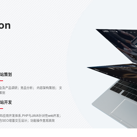
ion
网站策划
业及产品调研；竞品分析； 内容架构策划； 文
策划
网站开发
MS应用开发体系,PHP与JAVA针对性web开发；
合SEO增量交互设计；功能操作直观高效