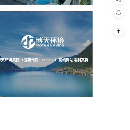
扫码联系客
398
回到
博天环境集团（股票代码：603603）高端网站定制案例