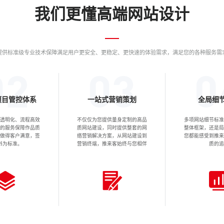
我们更懂高端网站设计
提供标准级专业技术保障满足用户更安全、更稳定、更快速的体验需求，满足您的各种服务需
项目管控体系
一站式营销策划
全局细
程透明化、流程高效
不仅仅为您提供量身定制的高品
多项网站细节标准
化的服务保障作品质
质网站建设，同时提供整套的网
整体框架，还是局
站做得客户满意，签
络营销解决方案，从网站建设到
您都能感受到推来
书为标准。
营销终端，推来客始终与您相伴
质的追