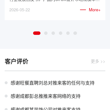
合增长率高达18.7%，2025年已突破380亿元。企
2026-05-22
More+
业数字化转型浪潮下，定制化UI需求激增，但市
场却鱼龙混杂——模板化设计泛滥、需求理解偏
差、交付品质不稳，成为企业选择服务商时的三
大痛点。
客户评价
更多 >>
感谢旺餐直聘刘总对推来客的任何与支持
感谢成都彭总推推来客网络的支持
感谢成都某装饰公司对推来客支持