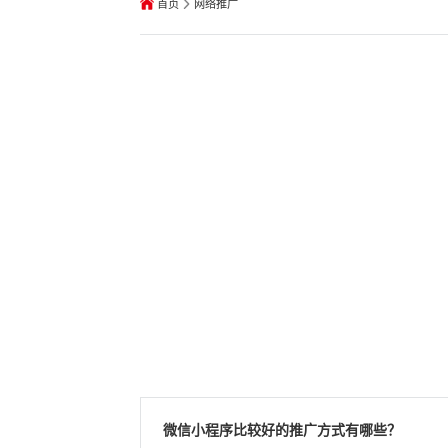
首页
网络推广
上面做网站优化，进
为站群形式的网站推
。下面就为大家说说
微信小程序比较好的推广方式有哪些？