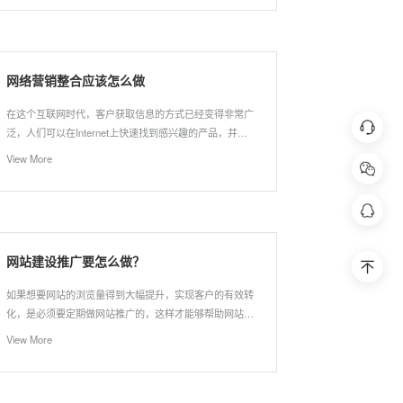
网络营销整合应该怎么做
在这个互联网时代，客户获取信息的方式已经变得非常广
在线
泛，人们可以在Internet上快速找到感兴趣的产品，并且
企业正在逐渐改变其营销方式以适应整个企业。随着时代
View More
的变迁，网络集成营销的开始受到企业的欢迎。零资本和
少量投资可以带来巨大的营销效果。企业已经开始建立自
扫码联系客
己的网站，并将网站转变为显示公司信息和产品信息
398
网站建设推广要怎么做？
回到
如果想要网站的浏览量得到大幅提升，实现客户的有效转
化，是必须要定期做网站推广的，这样才能够帮助网站吸
引稳定的流量。那么，网站建设推广要怎么做呢？
View More