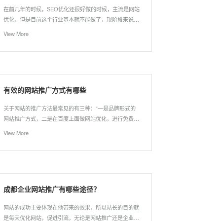
在前几年的时候，SEO优化还很好做的时候，主流是网站
优化，但是目前这个行业基本就不能做了，现阶段来说，
自媒体是最好的选择！引流，要借助平台的公域流量——
View More
想办法转成自己的私域流量！
有效的网站推广方式有哪些
关于网站的推广方法最常见的有三种：“一是品牌形式的
网站推广方式，二是在百度上面做网站优化，进行免费的
搜索引擎排名推广。三是利用多渠道、多网站的形式进行
View More
推广，也被称之为站群形式的网站推广。”除了上述以外
的三点，还有另外的方式，不过很冷门且难度较大也就不
说明了。下面就为大家说说这三种很常用的网站推广方法
到底是怎样的。
成都企业网站推广有哪些途径？
网站的成功主要体现在他带来的效果，所以站长的目的就
是每天优化网站，促进引流，无论是网站推广还是企业推