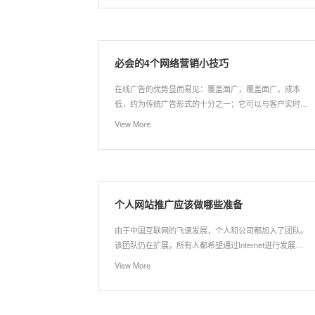
和SEO优化策略，无非是如何做内链和外链。但是，说到
大规模的行业网站优化，不仅需要这些技术知识，更需要
产品和运营。所以大型行业网站的优化更注重策略，技术
只占很小一部分。
必会的4个网络营销小技巧
在线广告的优势显而易见：覆盖面广，覆盖面广，成本
低，约为传统广告形式的十分之一；它可以与客户实时沟
通；它以理性的信念来促进销售并具有更高的实力。具有
View More
明显优势的在线广告注定将成为竞争中的热门话题，并在
在线营销时代取得了广阔的发展空间。
个人网站推广应该做哪些准备
由于中国互联网的飞速发展，个人和公司都加入了团队。
该团队仍在扩展，所有人都希望通过Internet进行发展。
公司网站或个人网站不是很好，并且操作起来不容易。 以
View More
个人网站为例，让我说说在推广个人网站时必须掌握的一
些推广技巧。