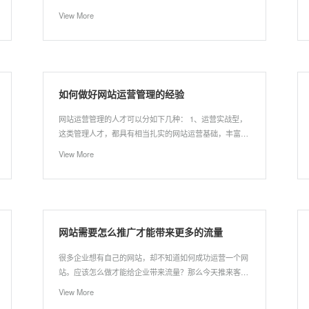
95%以上的一起都会选择做网站或者微信公众号。那么我
View More
们应该怎样创建网站来宣传自己的产品？在创建网站之
前，我们需要考虑网站用户的特征，然后在来规划网站设
计。前面我们提到过网站设计的收费标准是什么。如果我
们预算充足，这个时候尽量找一家专业的网站建设公司来
进行前期的策划和后期的开发。如果预算比较少，这个时
如何做好网站运营管理的经验
候我们可以选择一下开源程序模板建站。
网站运营管理的人才可以分如下几种： 1、运营实战型，
这类管理人才，都具有相当扎实的网站运营基础，丰富的
网站运营经验，从基础岗位扎实的一步步走到管理岗位上
View More
来，比较注重网站运营的细节及过程监控，执行力较强
网站需要怎么推广才能带来更多的流量
很多企业想有自己的网站，却不知道如何成功运营一个网
站。应该怎么做才能给企业带来流量？那么今天推来客网
络和大家分享一下我在这个问题上的一些经验。
View More