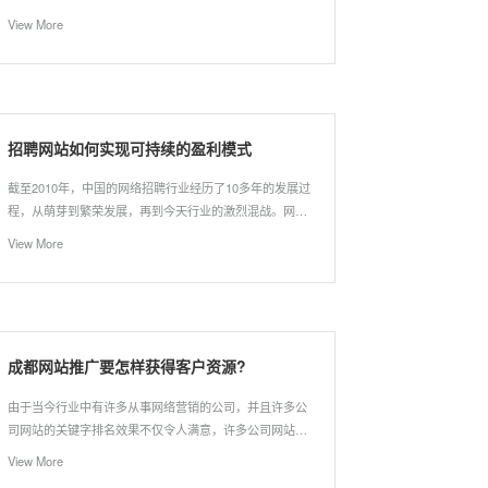
广，我们首先需要了解的就是方法，那成都企业网站推广
View More
有哪些方式?
招聘网站如何实现可持续的盈利模式
截至2010年，中国的网络招聘行业经历了10多年的发展过
程，从萌芽到繁荣发展，再到今天行业的激烈混战。网络
招聘以其信息量大、方便、成本低的优势，在招聘行业占
View More
据重要地位，招聘网站如雨后春笋般涌现。但现实中，大
多数招聘网站都处于亏损状态，有的人才网站来去匆匆，
已经退出网络招聘市场，有的中小型招聘网站形同虚设。
成都网站推广要怎样获得客户资源?
由于当今行业中有许多从事网络营销的公司，并且许多公
司网站的关键字排名效果不仅令人满意，许多公司网站都
排在5页之后，因此可获得的用户流量很小。 那么成都网
View More
站SEO促销如何获得流量？