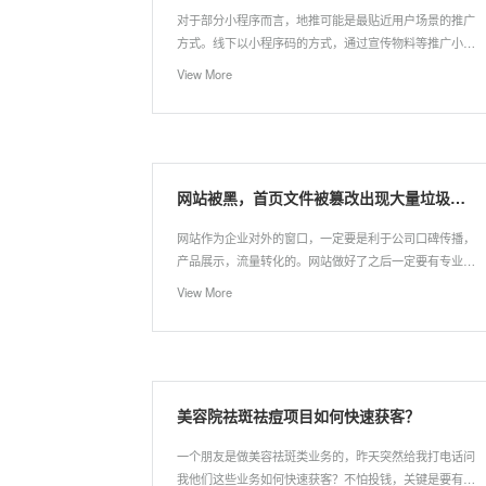
对于部分小程序而言，地推可能是最贴近用户场景的推广
方式。线下以小程序码的方式，通过宣传物料等推广小程
序。诸如：餐饮、鲜花、美容、健身等线下门店具有优
View More
势。
网站被黑，首页文件被篡改出现大量垃圾信息怎么办
网站作为企业对外的窗口，一定要是利于公司口碑传播，
产品展示，流量转化的。网站做好了之后一定要有专业的
人员来维护。不定期的升级。否则极有可能被黑客篡改信
View More
息。导致搜索引擎收录的信息都是一些违法的信息。试想
一下，如果这个时候哟客户在网上搜索看见了怎么办？给
客户的第一印象是非常不专业，严重的后果可能导致后面
的合作化为乌有。对企业来说是极其不划算的。
美容院祛斑祛痘项目如何快速获客？
一个朋友是做美容祛斑类业务的，昨天突然给我打电话问
我他们这些业务如何快速获客？不怕投钱，关键是要有效