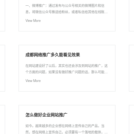
一、微博推广：通过发布与公众号相关的微博图片和信
息，将微信公众号推送给粉丝，或者私信给其他在线账
号。如果有渠道，可以通过热门微博转下自己的信息，同
View More
时也可以考虑微博资源互换。
成都网络推广多久能看见效果
在网站建设好了以后，其实也还会涉及到网站的推广，这
个方面的问题，如果没有做好推广问题的话，那么可能也
是没有多少人知道网站的存在也不一定能够得到一个比较
View More
良好的发展，所以还是应该要让自己能够去了解到这个方
面的问题，必须要确保能够获得一个比较好的推广才行。
那么成都网站推广营销多久能够看到效果？有很多人都不
知道需要花费多长的时间才能够看到一定的效果，下面就
来给大家分析一下，希望能够让大家了解。
怎么做好企业网站推广
如今。越来越多的企业想在网络上宣传自己的产品，当
然，想在网络上宣传自己，必须要有一个落地的载体，